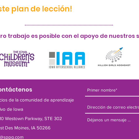
te plan de lección!
ro trabajo es posible con el apoyo de nuestros s
ontáctenos
cios de la comunidad de aprendizaje
tivo de Iowa
10 Westown Parkway, STE 302
st Des Moines, IA 50266
a@sppg.com