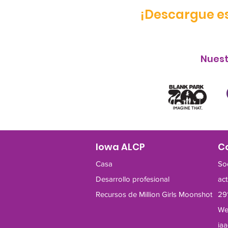
¡Descargue es
Nuest
Iowa ALCP
C
Casa
So
Desarrollo profesional
ac
Recursos de Million Girls Moonshot
29
We
ia